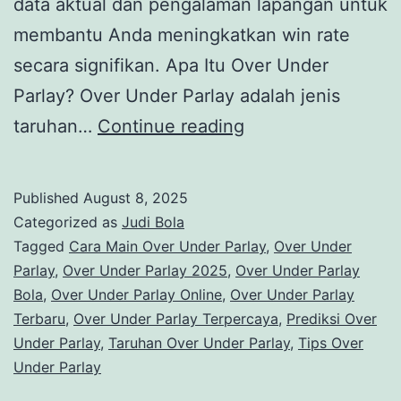
data aktual dan pengalaman lapangan untuk
membantu Anda meningkatkan win rate
secara signifikan. Apa Itu Over Under
Parlay? Over Under Parlay adalah jenis
Over
taruhan…
Continue reading
Under
Parlay:
Published
August 8, 2025
Strategi
Categorized as
Judi Bola
Menang
Tagged
Cara Main Over Under Parlay
,
Over Under
Parlay
,
Over Under Parlay 2025
,
Over Under Parlay
Taruhan
Bola
,
Over Under Parlay Online
,
Over Under Parlay
Bola
Terbaru
,
Over Under Parlay Terpercaya
,
Prediksi Over
2025
Under Parlay
,
Taruhan Over Under Parlay
,
Tips Over
Under Parlay