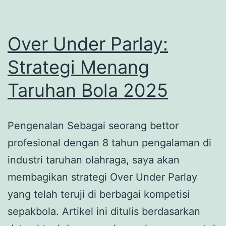
Over Under Parlay:
Strategi Menang
Taruhan Bola 2025
Pengenalan Sebagai seorang bettor
profesional dengan 8 tahun pengalaman di
industri taruhan olahraga, saya akan
membagikan strategi Over Under Parlay
yang telah teruji di berbagai kompetisi
sepakbola. Artikel ini ditulis berdasarkan