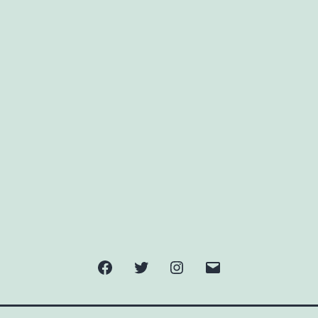
Facebook
Twitter
Instagram
Email