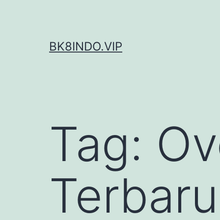
Skip
to
content
BK8INDO.VIP
Tag:
Ov
Terbaru