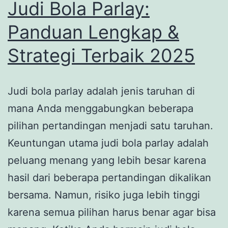
Judi Bola Parlay:
Panduan Lengkap &
Strategi Terbaik 2025
Judi bola parlay adalah jenis taruhan di
mana Anda menggabungkan beberapa
pilihan pertandingan menjadi satu taruhan.
Keuntungan utama judi bola parlay adalah
peluang menang yang lebih besar karena
hasil dari beberapa pertandingan dikalikan
bersama. Namun, risiko juga lebih tinggi
karena semua pilihan harus benar agar bisa