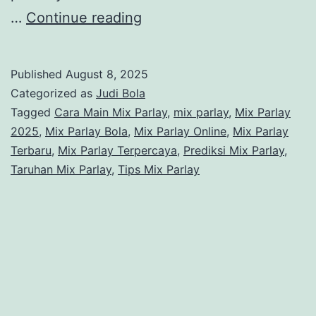
Mix
…
Continue reading
Parlay:
Rahasia
Published
August 8, 2025
Menang
Categorized as
Judi Bola
Besar
Tagged
Cara Main Mix Parlay
,
mix parlay
,
Mix Parlay
2025
,
Mix Parlay Bola
,
Mix Parlay Online
,
Mix Parlay
2025
Terbaru
,
Mix Parlay Terpercaya
,
Prediksi Mix Parlay
,
Taruhan Mix Parlay
,
Tips Mix Parlay