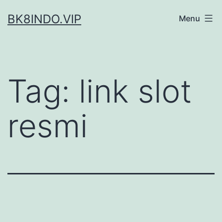
Skip
BK8INDO.VIP
Menu
to
content
Tag:
link slot
resmi