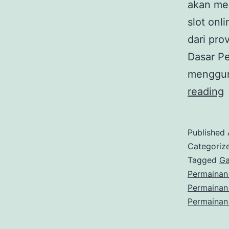
akan me
slot onl
dari pr
Dasar P
menggun
reading
S
O
Published
Categoriz
Tagged
Ga
Permainan
u
Permainan 
Permainan 