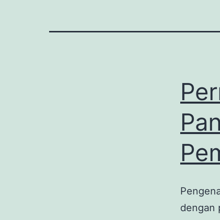
Per
Pan
Pem
Pengenal
dengan p