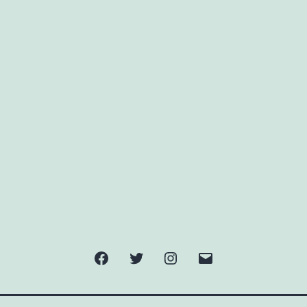
Facebook
Twitter
Instagram
Email