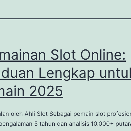
mainan Slot Online:
duan Lengkap untu
ain 2025
an oleh Ahli Slot Sebagai pemain slot profesio
engalaman 5 tahun dan analisis 10.000+ putar