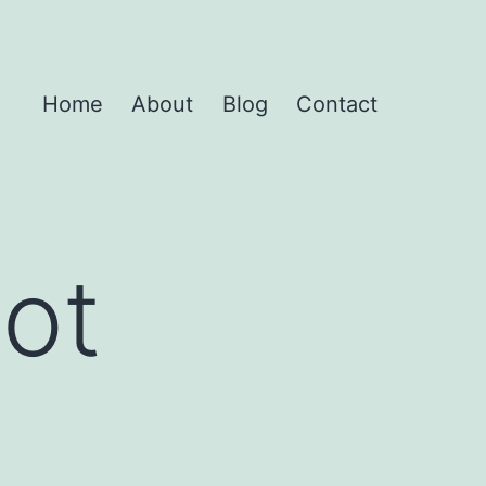
Home
About
Blog
Contact
ot