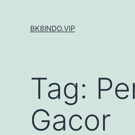
Skip
to
content
BK8INDO.VIP
Tag:
Pe
Gacor