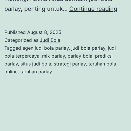
Judi
parlay, penting untuk…
Continue reading
Bola
Parla
Published
August 8, 2025
Pand
Categorized as
Judi Bola
Leng
Tagged
agen judi bola parlay
,
judi bola parlay
,
judi
bola terpercaya
,
mix parlay
,
parlay bola
,
prediksi
&
parlay
,
situs judi bola
,
strategi parlay
,
taruhan bola
Strat
online
,
taruhan parlay
Terb
202