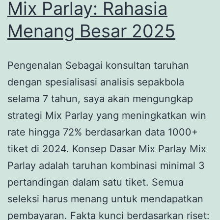
Mix Parlay: Rahasia
Menang Besar 2025
Pengenalan Sebagai konsultan taruhan
dengan spesialisasi analisis sepakbola
selama 7 tahun, saya akan mengungkap
strategi Mix Parlay yang meningkatkan win
rate hingga 72% berdasarkan data 1000+
tiket di 2024. Konsep Dasar Mix Parlay Mix
Parlay adalah taruhan kombinasi minimal 3
pertandingan dalam satu tiket. Semua
seleksi harus menang untuk mendapatkan
pembayaran. Fakta kunci berdasarkan riset: