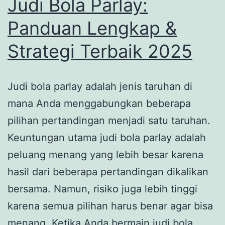
Judi Bola Parlay:
Panduan Lengkap &
Strategi Terbaik 2025
Judi bola parlay adalah jenis taruhan di
mana Anda menggabungkan beberapa
pilihan pertandingan menjadi satu taruhan.
Keuntungan utama judi bola parlay adalah
peluang menang yang lebih besar karena
hasil dari beberapa pertandingan dikalikan
bersama. Namun, risiko juga lebih tinggi
karena semua pilihan harus benar agar bisa
menang. Ketika Anda bermain judi bola